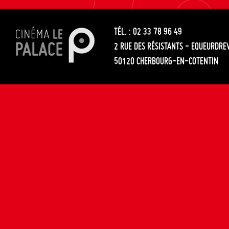
les
entre
articles
TÉL. : 02 33 78 96 49
les
2 RUE DES RÉSISTANTS - EQUEURDRE
articles
50120 CHERBOURG-EN-COTENTIN