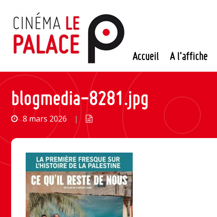
Passer
au
contenu
Accueil
A l’affiche
blogmedia-8281.jpg
8 mars 2026
|