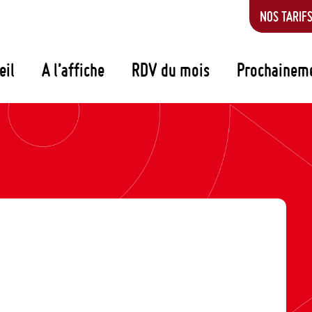
NOS TARIF
eil
A l’affiche
RDV du mois
Prochainem