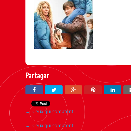
Partager
Navigation
←
Ceux qui comptent
entre
Navigation
←
Ceux qui comptent