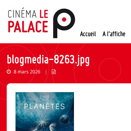
Passer
au
contenu
Accueil
A l’affiche
blogmedia-8263.jpg
8 mars 2026
|