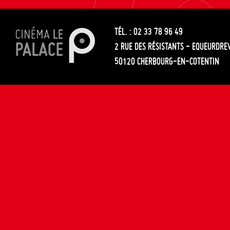
les
entre
articles
TÉL. : 02 33 78 96 49
les
2 RUE DES RÉSISTANTS - EQUEURDRE
articles
50120 CHERBOURG-EN-COTENTIN