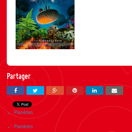
Partager
Navigation
←
Planètes
entre
Navigation
←
Planètes