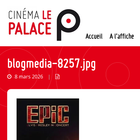
Passer
au
contenu
Accueil
A l’affiche
blogmedia-8257.jpg
8 mars 2026
|