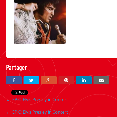
Partager
Navigation
←
EPiC: Elvis Presley in Concert
entre
Navigation
←
EPiC: Elvis Presley in Concert