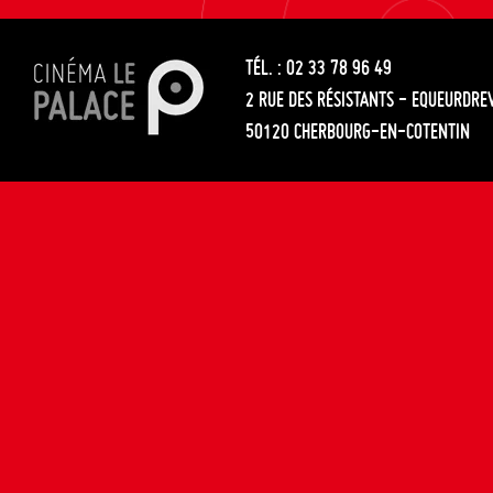
les
entre
articles
TÉL. : 02 33 78 96 49
les
2 RUE DES RÉSISTANTS - EQUEURDRE
articles
50120 CHERBOURG-EN-COTENTIN