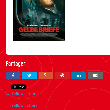
Partager
Navigation
←
Yellow Letters
entre
Navigation
←
Yellow Letters