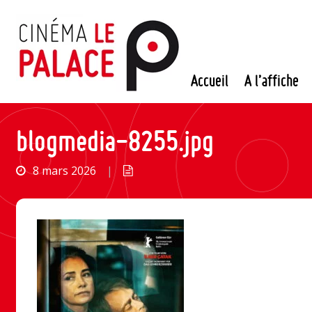
Passer
au
contenu
Accueil
A l’affiche
blogmedia-8255.jpg
8 mars 2026
|