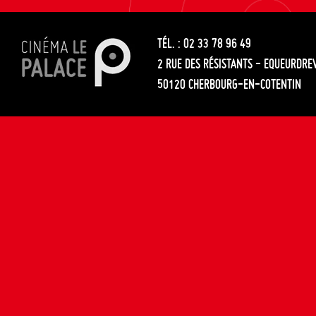
les
entre
articles
TÉL. : 02 33 78 96 49
les
2 RUE DES RÉSISTANTS - EQUEURDRE
articles
50120 CHERBOURG-EN-COTENTIN