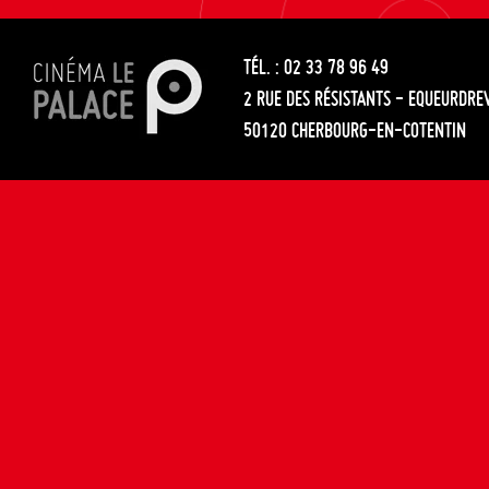
les
entre
articles
TÉL. : 02 33 78 96 49
les
2 RUE DES RÉSISTANTS - EQUEURDRE
articles
50120 CHERBOURG-EN-COTENTIN