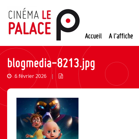
Passer
au
contenu
Accueil
A l’affiche
blogmedia-8213.jpg
6 février 2026
|