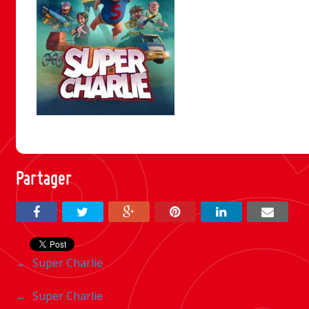
Partager
Navigation
←
Super Charlie
entre
Navigation
←
Super Charlie