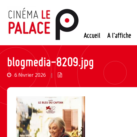
Passer
au
contenu
Accueil
A l’affiche
blogmedia-8209.jpg
6 février 2026
|