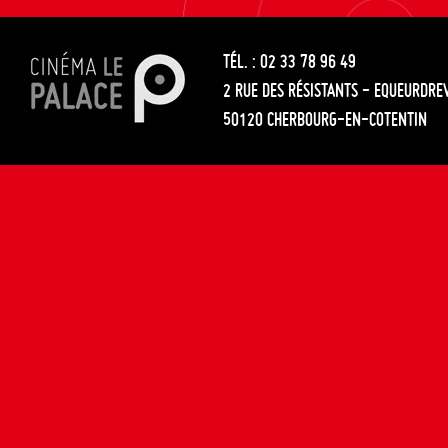
les
entre
articles
TÉL. : 02 33 78 96 49
les
2 RUE DES RÉSISTANTS - EQUEURDRE
articles
50120 CHERBOURG-EN-COTENTIN