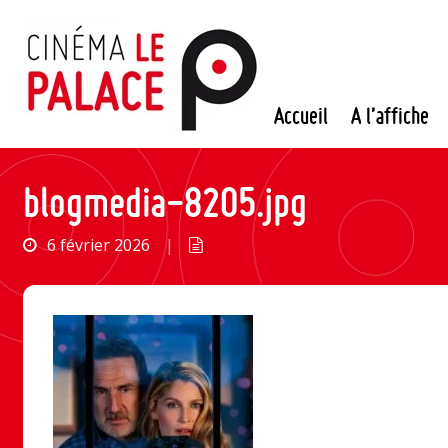
Passer
au
contenu
Accueil
A l’affiche
blogmedia-8205.jpg
6 février 2026
|