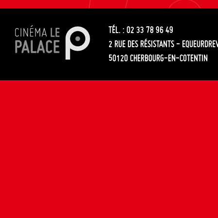
les
entre
articles
TÉL. : 02 33 78 96 49
les
2 RUE DES RÉSISTANTS - EQUEURDRE
articles
50120 CHERBOURG-EN-COTENTIN