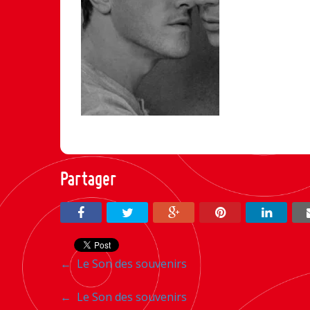
Partager
Navigation
←
Le Son des souvenirs
entre
Navigation
←
Le Son des souvenirs