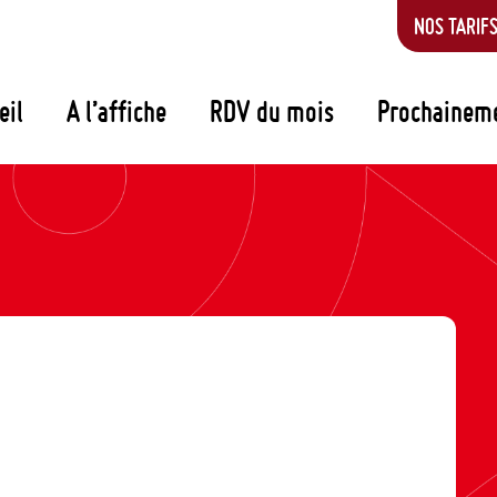
NOS TARIF
eil
A l’affiche
RDV du mois
Prochainem