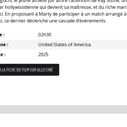
uchi, le jeune athlète juif attire l’attention de Kay Stone, u
ar hollywoodienne qui devient sa maîtresse, et du riche mari
-ci. En proposant à Marty de participer à un match arrangé à
, ce dernier déclenche une cascade d’événements.
e :
02h30
ne :
United States of America
e :
2025
R LA FICHE DU FILM SUR ALLO CINÉ