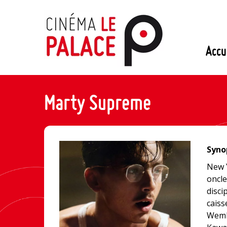
Passer
au
contenu
Accu
Marty Supreme
Synop
New 
oncle
disci
caiss
Wembl