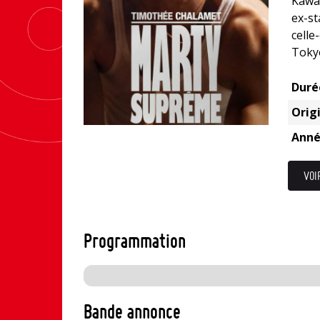
Kawag
ex-st
celle
Tokyo
Duré
Origi
Anné
VOI
Programmation
Bande annonce