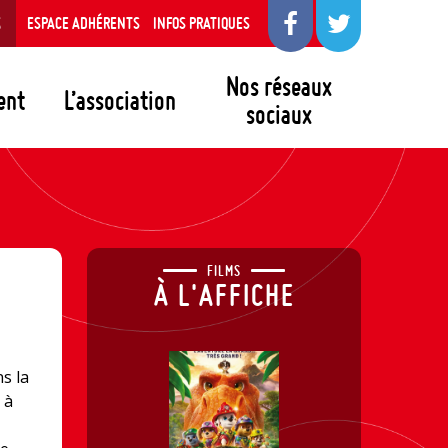
S
ESPACE ADHÉRENTS
INFOS PRATIQUES
Nos réseaux
ent
L’association
sociaux
FILMS
À L'AFFICHE
ns la
 à