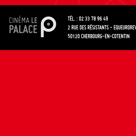
les
entre
articles
TÉL. : 02 33 78 96 49
les
2 RUE DES RÉSISTANTS - EQUEURDRE
articles
50120 CHERBOURG-EN-COTENTIN