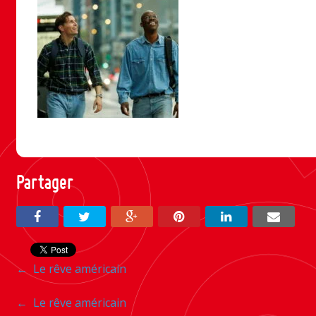
Partager
Navigation
←
Le rêve américain
entre
Navigation
←
Le rêve américain