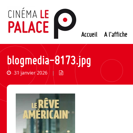
Passer
au
contenu
Accueil
A l’affiche
blogmedia-8173.jpg
31 janvier 2026
|