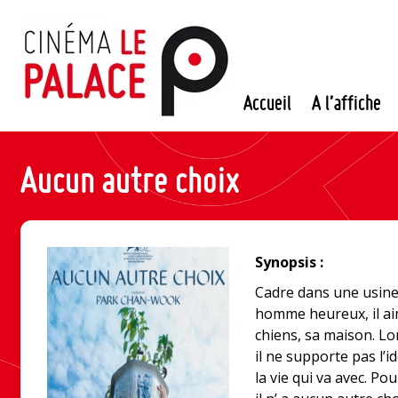
Passer
au
contenu
Accueil
A l’affiche
Aucun autre choix
Synopsis :
Cadre dans une usine
homme heureux, il ai
chiens, sa maison. Lors
il ne supporte pas l’i
la vie qui va avec. P