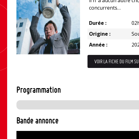
il n’ a aucun autre ch
concurrents…
Durée :
02
Origine :
So
Année :
20
VOIR LA FICHE DU FILM SU
Programmation
Bande annonce