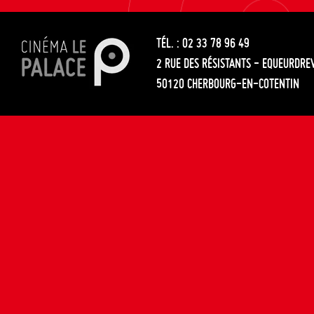
les
entre
articles
TÉL. : 02 33 78 96 49
les
2 RUE DES RÉSISTANTS - EQUEURDRE
articles
50120 CHERBOURG-EN-COTENTIN