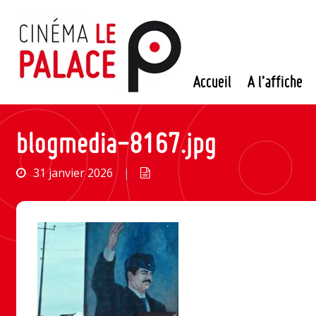
Passer
au
contenu
Accueil
A l’affiche
blogmedia-8167.jpg
31 janvier 2026
|