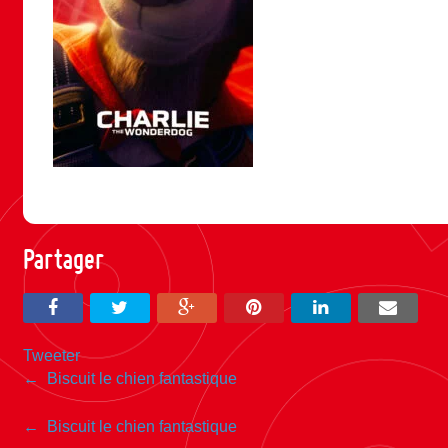
Partager
Tweeter
Navigation
←
Biscuit le chien fantastique
entre
Navigation
←
Biscuit le chien fantastique