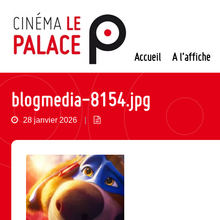
Passer
au
contenu
Accueil
A l’affiche
blogmedia-8154.jpg
28 janvier 2026
|