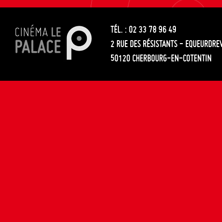
les
entre
articles
TÉL. : 02 33 78 96 49
les
2 RUE DES RÉSISTANTS - EQUEURDRE
articles
50120 CHERBOURG-EN-COTENTIN