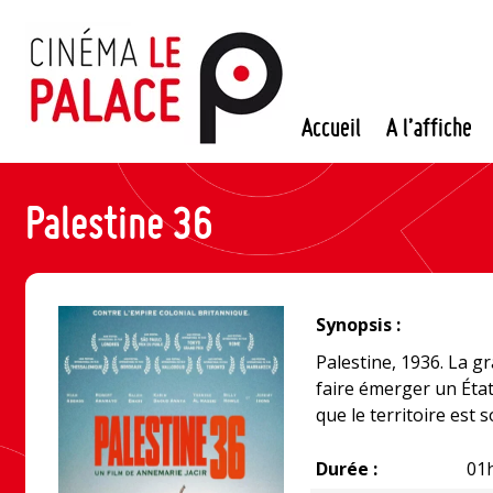
Passer
au
contenu
Accueil
A l’affiche
Palestine 36
Synopsis :
Palestine, 1936. La g
faire émerger un Éta
que le territoire est
Durée :
01