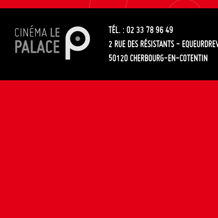
les
entre
articles
TÉL. : 02 33 78 96 49
les
2 RUE DES RÉSISTANTS - EQUEURDRE
articles
50120 CHERBOURG-EN-COTENTIN