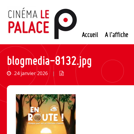
Passer
au
contenu
Accueil
A l’affiche
blogmedia-8132.jpg
24 janvier 2026
|