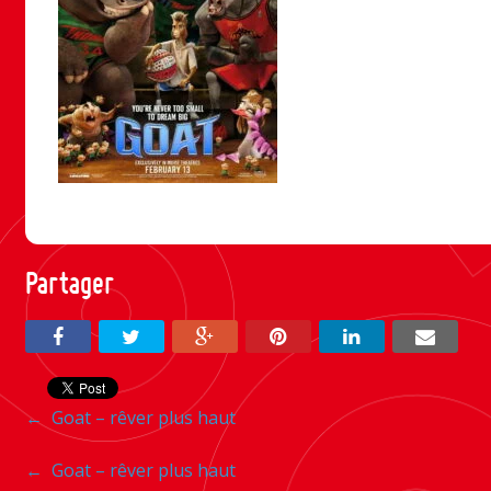
Partager
Navigation
←
Goat – rêver plus haut
entre
Navigation
←
Goat – rêver plus haut