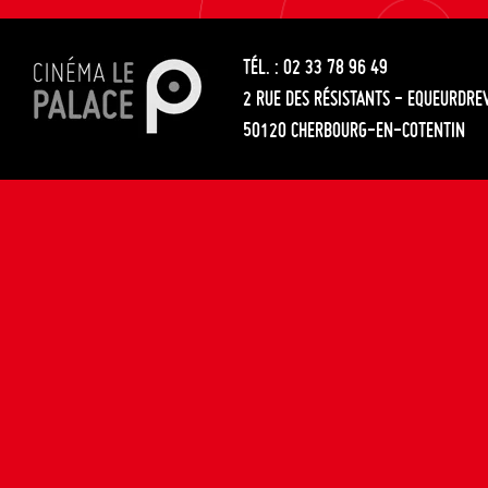
les
entre
articles
TÉL. : 02 33 78 96 49
les
2 RUE DES RÉSISTANTS - EQUEURDRE
articles
50120 CHERBOURG-EN-COTENTIN