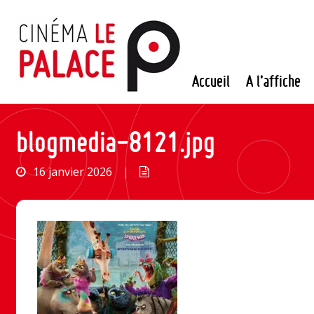
Passer
au
contenu
Accueil
A l’affiche
blogmedia-8121.jpg
16 janvier 2026
|