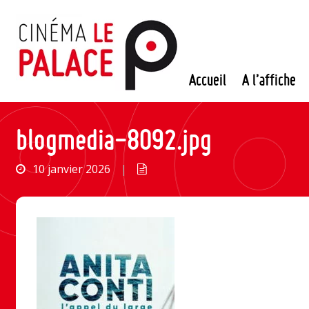
Passer
au
contenu
Accueil
A l’affiche
blogmedia-8092.jpg
10 janvier 2026
|