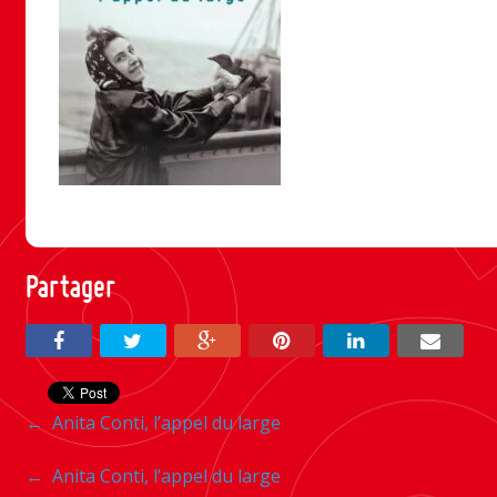
Partager
Navigation
←
Anita Conti, l’appel du large
entre
Navigation
←
Anita Conti, l’appel du large