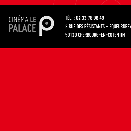
les
entre
articles
TÉL. : 02 33 78 96 49
les
2 RUE DES RÉSISTANTS - EQUEURDRE
articles
50120 CHERBOURG-EN-COTENTIN