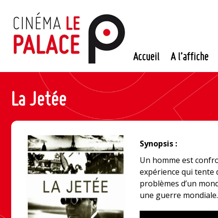
Passer
au
contenu
Accueil
A l’affiche
La Jetée
Synopsis :
Un homme est confron
expérience qui tente 
problèmes d’un mond
une guerre mondiale.