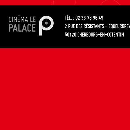
les
entre
articles
TÉL. : 02 33 78 96 49
les
2 RUE DES RÉSISTANTS - EQUEURDRE
articles
50120 CHERBOURG-EN-COTENTIN