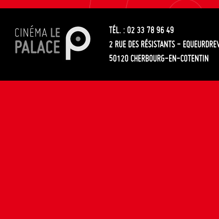
les
entre
articles
TÉL. : 02 33 78 96 49
les
2 RUE DES RÉSISTANTS - EQUEURDRE
articles
50120 CHERBOURG-EN-COTENTIN