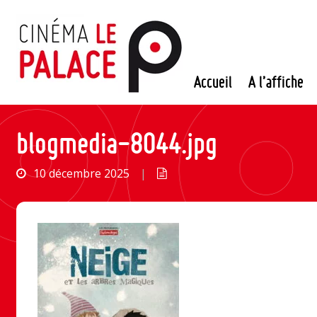
Passer
au
contenu
Accueil
A l’affiche
blogmedia-8044.jpg
10 décembre 2025
|