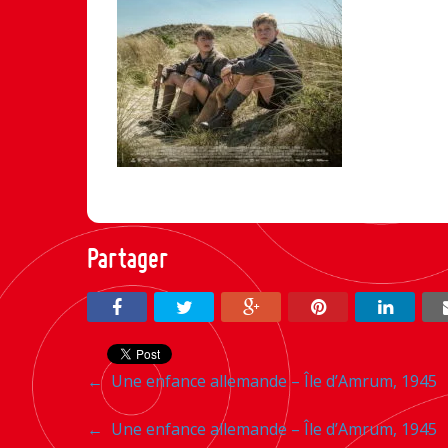
Partager
Navigation
←
Une enfance allemande – Île d’Amrum, 1945
entre
Navigation
←
Une enfance allemande – Île d’Amrum, 1945