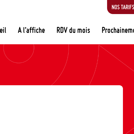
NOS TARIF
eil
A l’affiche
RDV du mois
Prochainem