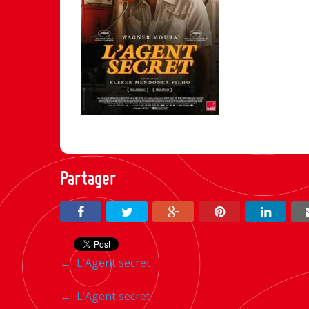
Partager
Navigation
←
L’Agent secret
entre
Navigation
←
L’Agent secret