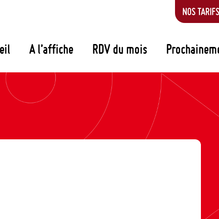
NOS TARIF
eil
A l’affiche
RDV du mois
Prochainem