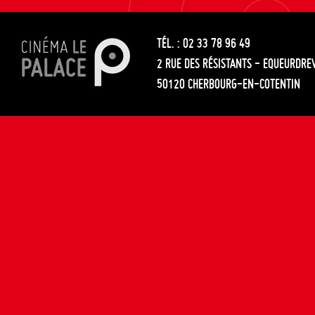
les
entre
articles
TÉL. : 02 33 78 96 49
les
2 RUE DES RÉSISTANTS - EQUEURDRE
articles
50120 CHERBOURG-EN-COTENTIN