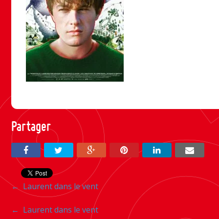
Partager
Navigation
←
Laurent dans le vent
entre
Navigation
←
Laurent dans le vent