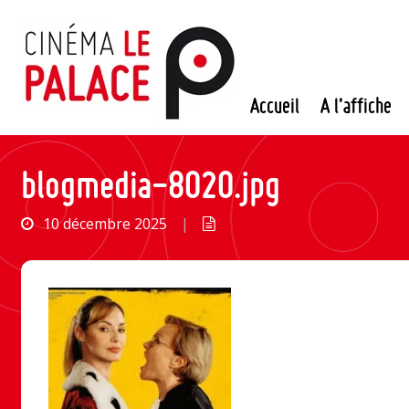
Passer
au
contenu
Accueil
A l’affiche
blogmedia-8020.jpg
10 décembre 2025
|