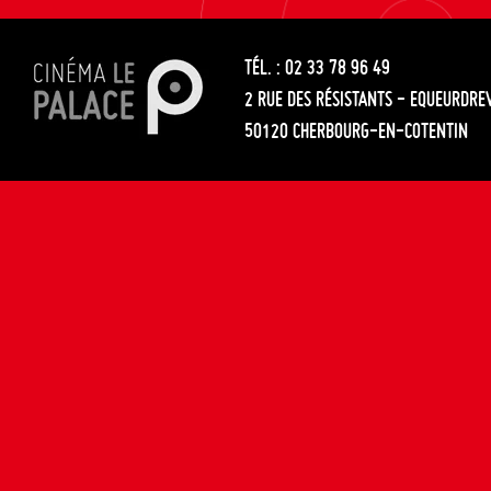
les
entre
articles
TÉL. : 02 33 78 96 49
les
2 RUE DES RÉSISTANTS - EQUEURDRE
articles
50120 CHERBOURG-EN-COTENTIN