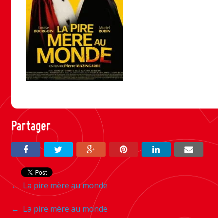
Partager
Navigation
←
La pire mère au monde
entre
Navigation
←
La pire mère au monde