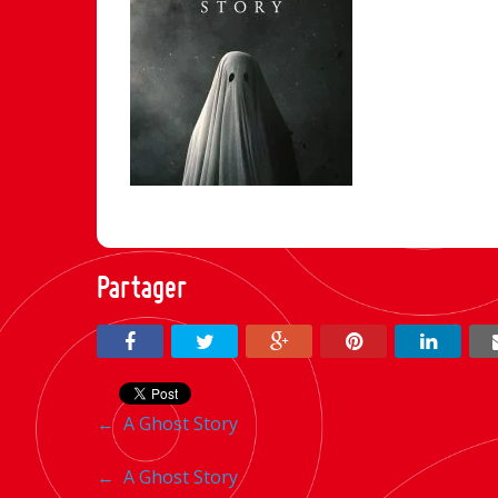
Partager
Navigation
←
A Ghost Story
entre
Navigation
←
A Ghost Story