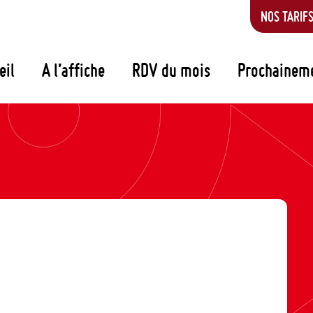
NOS TARIF
eil
A l’affiche
RDV du mois
Prochainem