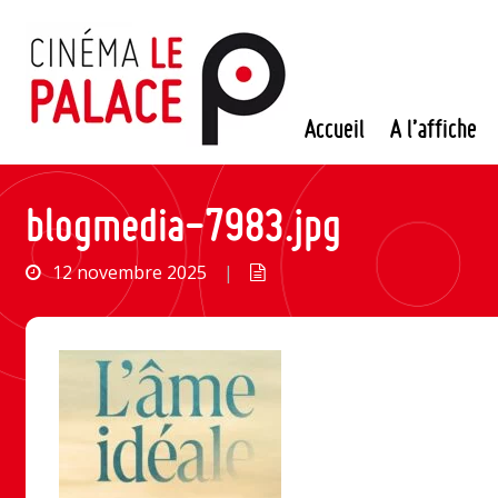
Passer
au
contenu
Accueil
A l’affiche
blogmedia-7983.jpg
12 novembre 2025
|