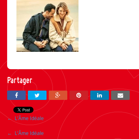
Partager
Navigation
←
L’Âme Idéale
entre
Navigation
←
L’Âme Idéale