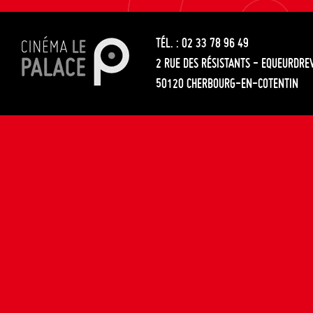
les
entre
articles
TÉL. : 02 33 78 96 49
les
2 RUE DES RÉSISTANTS - EQUEURDRE
articles
50120 CHERBOURG-EN-COTENTIN