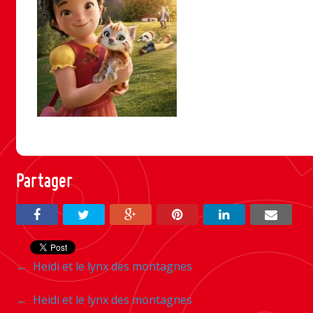
Partager
Navigation
←
Heidi et le lynx des montagnes
entre
Navigation
←
Heidi et le lynx des montagnes