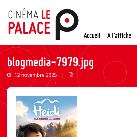
Passer
au
contenu
Accueil
A l’affiche
blogmedia-7979.jpg
12 novembre 2025
|