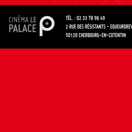
les
entre
articles
TÉL. : 02 33 78 96 49
les
2 RUE DES RÉSISTANTS - EQUEURDRE
articles
50120 CHERBOURG-EN-COTENTIN