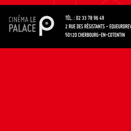
les
entre
articles
TÉL. : 02 33 78 96 49
les
2 RUE DES RÉSISTANTS - EQUEURDRE
articles
50120 CHERBOURG-EN-COTENTIN