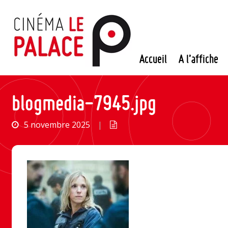
Passer
au
contenu
Accueil
A l’affiche
blogmedia-7945.jpg
5 novembre 2025
|