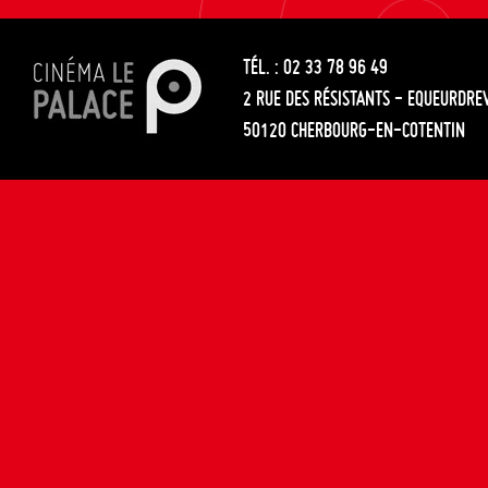
les
entre
articles
TÉL. : 02 33 78 96 49
les
2 RUE DES RÉSISTANTS - EQUEURDRE
articles
50120 CHERBOURG-EN-COTENTIN