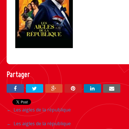
Partager
Navigation
←
Les aigles de la république
entre
Navigation
←
Les aigles de la république