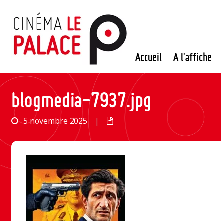
Passer
au
contenu
Accueil
A l’affiche
blogmedia-7937.jpg
5 novembre 2025
|