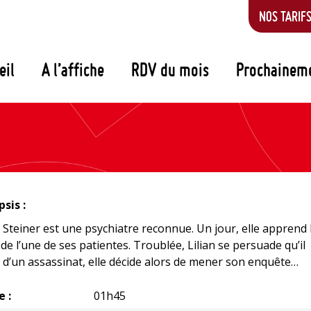
NOS TARIF
eil
A l’affiche
RDV du mois
Prochainem
sis :
n Steiner est une psychiatre reconnue. Un jour, elle apprend 
de l’une de ses patientes. Troublée, Lilian se persuade qu’il
t d’un assassinat, elle décide alors de mener son enquête…
e :
01h45