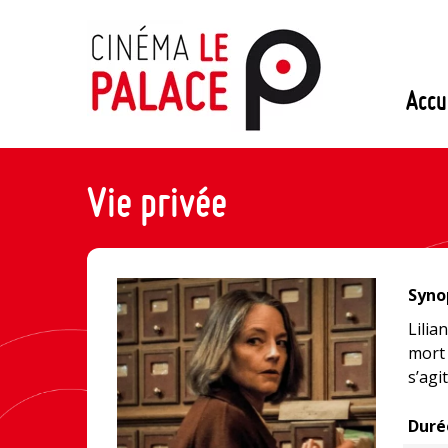
Passer
au
contenu
Accu
Vie privée
Synop
Lilia
mort 
s’agi
Duré