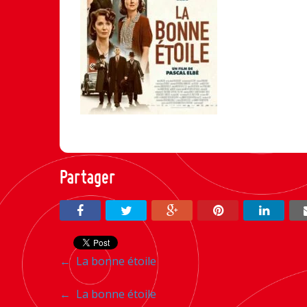
Partager
Navigation
←
La bonne étoile
entre
Navigation
←
La bonne étoile