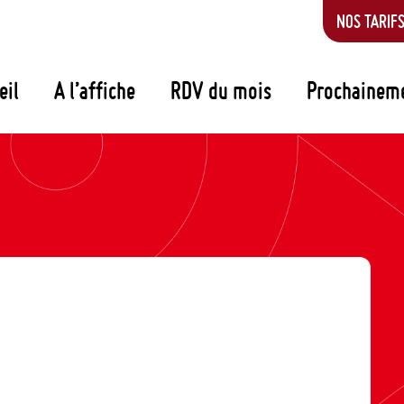
NOS TARIF
eil
A l’affiche
RDV du mois
Prochainem