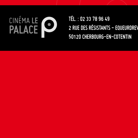
les
entre
articles
TÉL. : 02 33 78 96 49
les
2 RUE DES RÉSISTANTS - EQUEURDRE
articles
50120 CHERBOURG-EN-COTENTIN