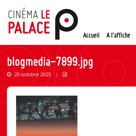
Passer
au
contenu
Accueil
A l’affiche
blogmedia-7899.jpg
25 octobre 2025
|