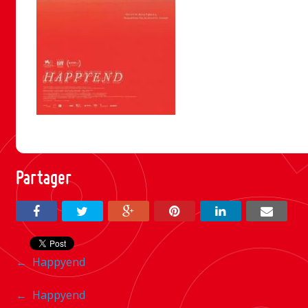
Partager
Navigation
←
Happyend
entre
Navigation
←
Happyend