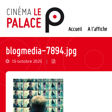
Passer
au
contenu
Accueil
A l’affiche
blogmedia-7894.jpg
15 octobre 2025
|