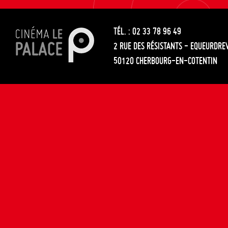
les
entre
articles
TÉL. : 02 33 78 96 49
les
2 RUE DES RÉSISTANTS - EQUEURDRE
articles
50120 CHERBOURG-EN-COTENTIN