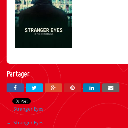
Partager
Navigation
←
Stranger Eyes
entre
Navigation
←
Stranger Eyes