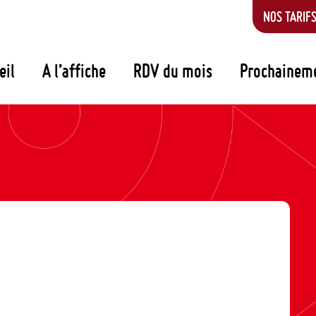
NOS TARIF
eil
A l’affiche
RDV du mois
Prochainem