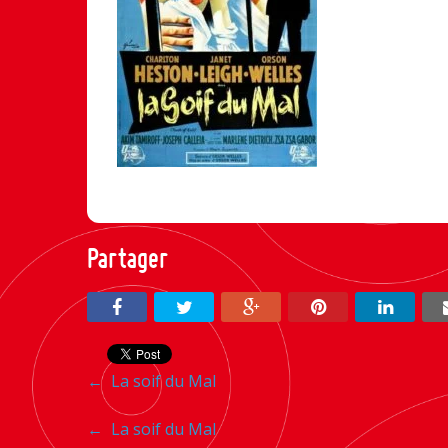
Partager
Navigation
←
La soif du Mal
entre
Navigation
←
La soif du Mal