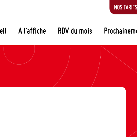
NOS TARIF
eil
A l’affiche
RDV du mois
Prochainem