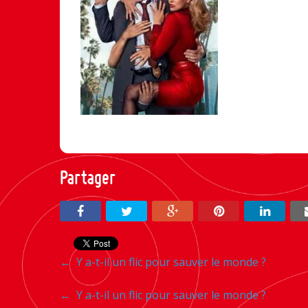
Partager
Navigation
←
Y a-t-il un flic pour sauver le monde ?
entre
Navigation
←
Y a-t-il un flic pour sauver le monde ?