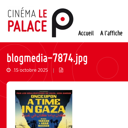
Passer
au
contenu
Accueil
A l’affiche
blogmedia-7874.jpg
15 octobre 2025
|