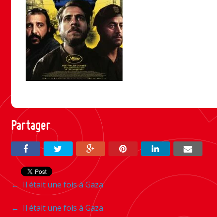
Partager
Navigation
←
Il était une fois à Gaza
entre
Navigation
←
Il était une fois à Gaza