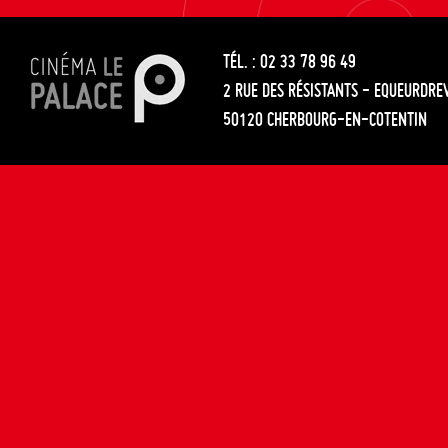
les
entre
articles
TÉL. : 02 33 78 96 49
les
2 RUE DES RÉSISTANTS - EQUEURDRE
articles
50120 CHERBOURG-EN-COTENTIN