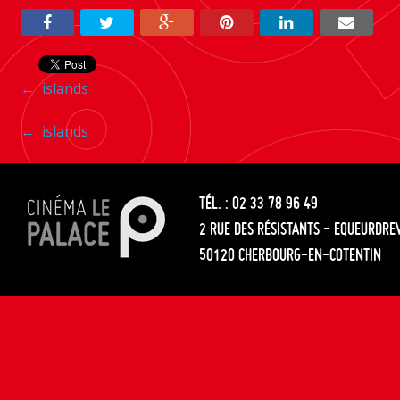
Navigation
←
islands
entre
Navigation
←
islands
les
entre
articles
TÉL. : 02 33 78 96 49
les
2 RUE DES RÉSISTANTS - EQUEURDRE
articles
50120 CHERBOURG-EN-COTENTIN