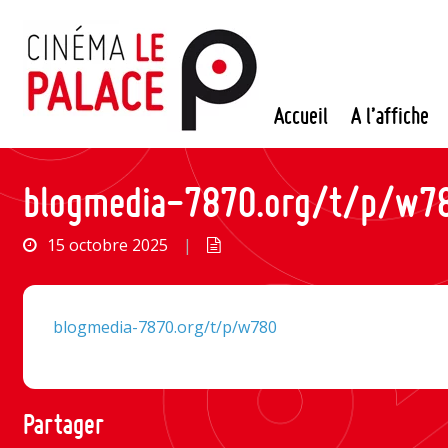
Passer
au
contenu
Accueil
A l’affiche
blogmedia-7870.org/t/p/w7
15 octobre 2025
|
blogmedia-7870.org/t/p/w780
Partager