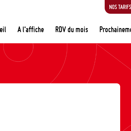
NOS TARIF
eil
A l’affiche
RDV du mois
Prochainem