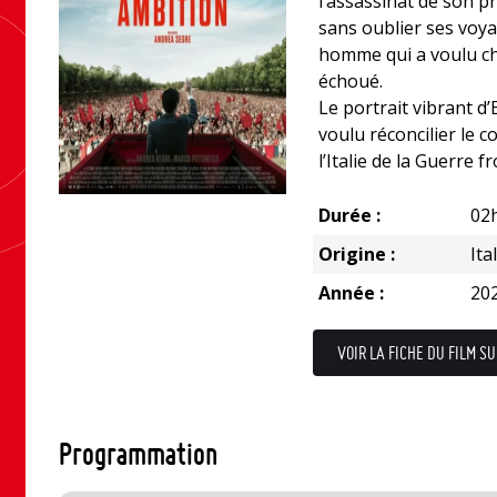
l’assassinat de son pr
sans oublier ses voya
homme qui a voulu ch
échoué.
Le portrait vibrant d
voulu réconcilier le
l’Italie de la Guerre fr
Durée :
02
Origine :
Ita
Année :
20
VOIR LA FICHE DU FILM SU
Programmation