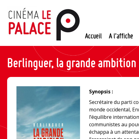
Passer
au
contenu
Accueil
A l’affiche
Berlinguer, la grande ambition
Synopsis :
Secrétaire du parti c
monde occidental, En
l’équilibre internatio
communistes au pouvoi
échappa à un attentat