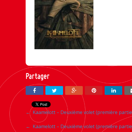
Partager
Navigation
←
Kaamelott – Deuxième volet (première partie
entre
Navigation
←
Kaamelott – Deuxième volet (première partie