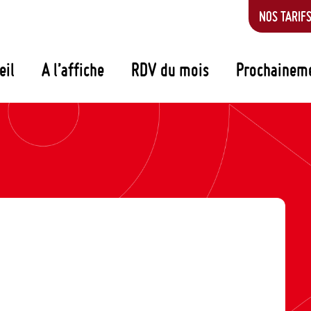
NOS TARIF
eil
A l’affiche
RDV du mois
Prochainem