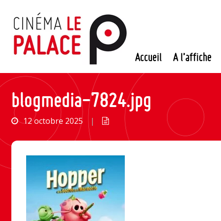
Passer
au
contenu
Accueil
A l’affiche
blogmedia-7824.jpg
12 octobre 2025
|