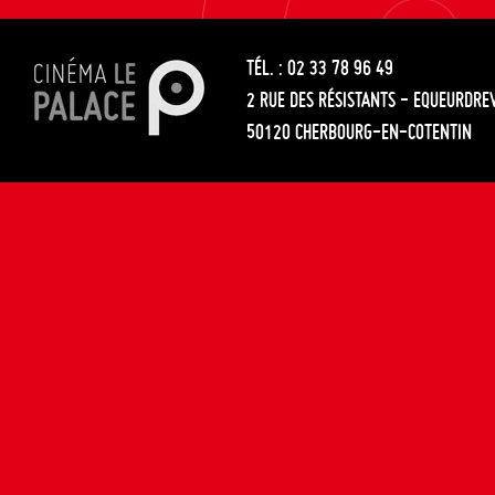
les
entre
articles
TÉL. : 02 33 78 96 49
les
2 RUE DES RÉSISTANTS - EQUEURDRE
articles
50120 CHERBOURG-EN-COTENTIN