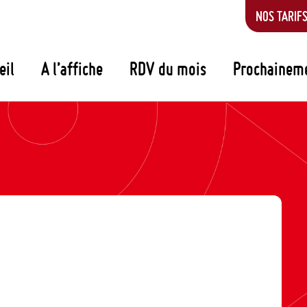
NOS TARIF
eil
A l’affiche
RDV du mois
Prochainem