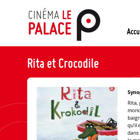
Passer
au
contenu
Accu
Rita et Crocodile
Synop
Rita,
monde
baign
qu’il
dans 