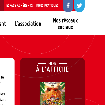
S
ESPACE ADHÉRENTS
INFOS PRATIQUES
Nos réseaux
ent
L’association
sociaux
FILMS
À L'AFFICHE
 le
e
e
les
 dans