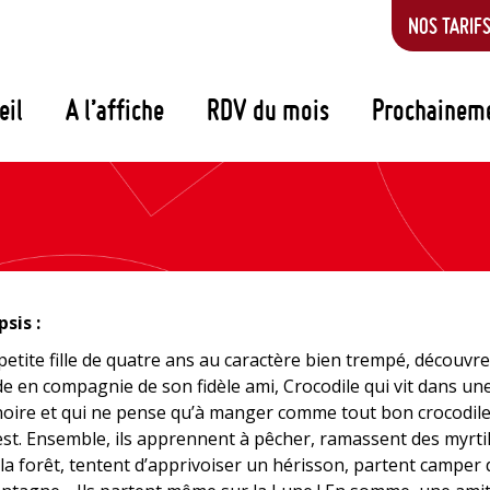
NOS TARIF
eil
A l’affiche
RDV du mois
Prochainem
sis :
 petite fille de quatre ans au caractère bien trempé, découvre
 en compagnie de son fidèle ami, Crocodile qui vit dans un
oire et qui ne pense qu’à manger comme tout bon crocodil
 est. Ensemble, ils apprennent à pêcher, ramassent des myrtil
la forêt, tentent d’apprivoiser un hérisson, partent camper