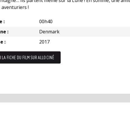
ntagne… Ils partent même sur la Lune ! En somme, une amit
 aventuriers !
e :
00h40
ne :
Denmark
e :
2017
R LA FICHE DU FILM SUR ALLO CINÉ