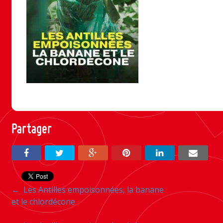
Partager
Navigation
←
Les Antilles empoisonnées, la banane
et le chlordécone
entre