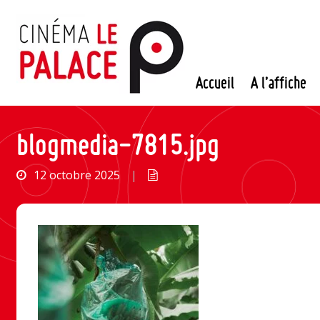
Passer
au
contenu
Accueil
A l’affiche
blogmedia-7815.jpg
12 octobre 2025
|