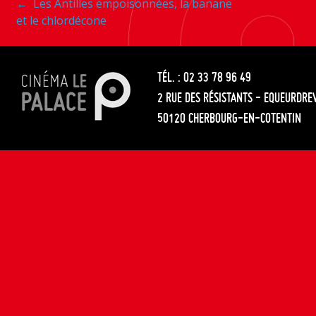
Navigation
←
Les Antilles empoisonnées, la banane
les
et le chlordécone
entre
articles
les
TÉL. : 02 33 78 96 49
articles
2 RUE DES RÉSISTANTS - EQUEURDRE
50120 CHERBOURG-EN-COTENTIN