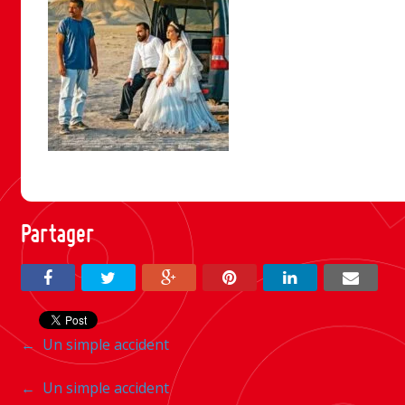
Partager
Navigation
←
Un simple accident
entre
Navigation
←
Un simple accident