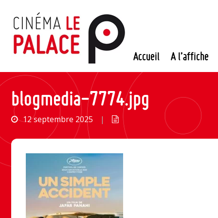
Passer
au
contenu
Accueil
A l’affiche
blogmedia-7774.jpg
12 septembre 2025
|