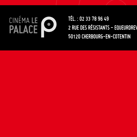
les
entre
articles
TÉL. : 02 33 78 96 49
les
2 RUE DES RÉSISTANTS - EQUEURDRE
articles
50120 CHERBOURG-EN-COTENTIN