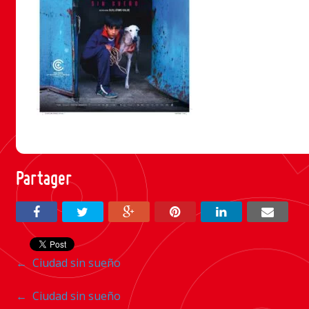
Partager
Navigation
←
Ciudad sin sueño
entre
Navigation
←
Ciudad sin sueño