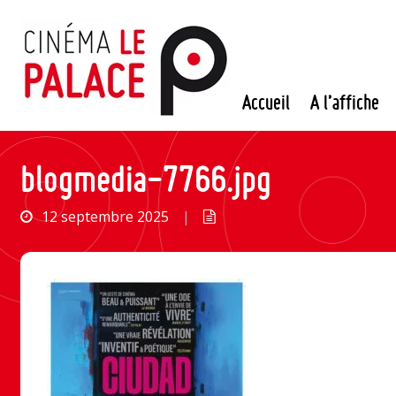
Passer
au
contenu
Accueil
A l’affiche
blogmedia-7766.jpg
12 septembre 2025
|