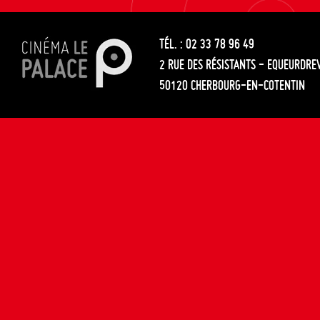
les
entre
articles
TÉL. : 02 33 78 96 49
les
2 RUE DES RÉSISTANTS - EQUEURDRE
articles
50120 CHERBOURG-EN-COTENTIN