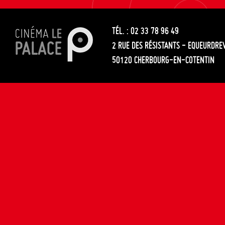
les
entre
articles
TÉL. : 02 33 78 96 49
les
2 RUE DES RÉSISTANTS - EQUEURDRE
articles
50120 CHERBOURG-EN-COTENTIN