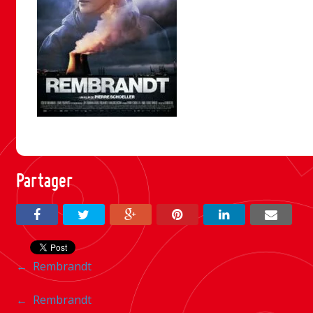
Partager
Navigation
←
Rembrandt
entre
Navigation
←
Rembrandt