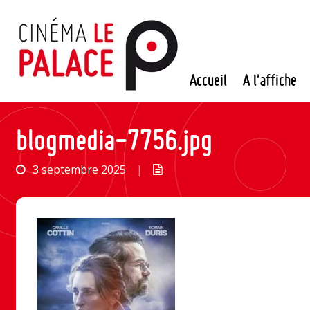
Passer
au
contenu
Accueil
A l’affiche
blogmedia-7756.jpg
3 septembre 2025
|