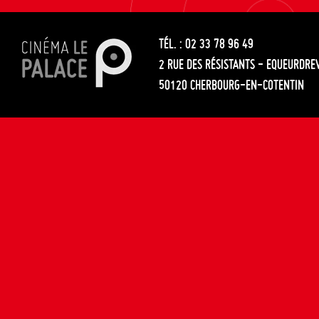
les
entre
articles
TÉL. : 02 33 78 96 49
les
2 RUE DES RÉSISTANTS - EQUEURDRE
articles
50120 CHERBOURG-EN-COTENTIN