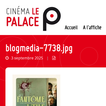
Passer
au
contenu
Accueil
A l’affiche
blogmedia-7738.jpg
3 septembre 2025
|