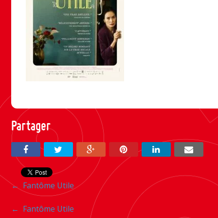
Partager
Navigation
←
Fantôme Utile
entre
Navigation
←
Fantôme Utile