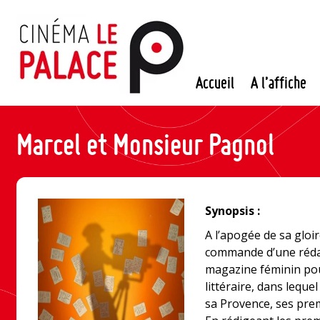
Passer
au
contenu
Accueil
A l’affiche
Marcel et Monsieur Pagnol
Synopsis :
A l’apogée de sa gloir
commande d’une rédac
magazine féminin pour
littéraire, dans leque
sa Provence, ses pr