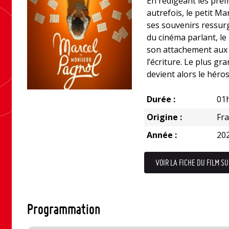
En rédigeant les premie
autrefois, le petit Mar
ses souvenirs ressurgi
du cinéma parlant, le
son attachement aux a
l’écriture. Le plus g
devient alors le héros
Durée :
01
Origine :
Fr
Année :
20
VOIR LA FICHE DU FILM SU
Programmation